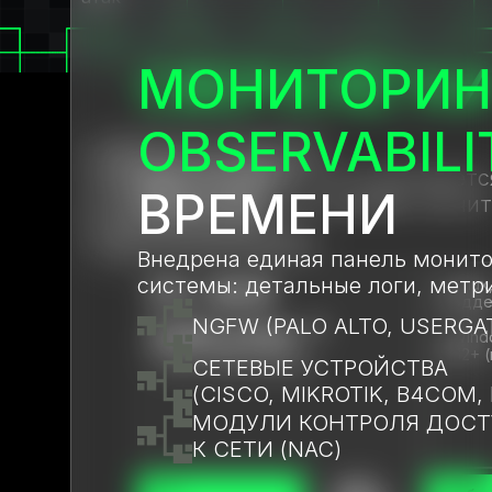
СВЕРХЛЁГКИ
МОНИТОРИН
OBSERVABILI
ЕДИНАЯ ПАНЕЛЬ
Agent SEGMENT устанавливается
УПРАВЛЕНИЯ
ВРЕМЕНИ
уровне ядра, не создавая значи
И ПРОСТОТА
ЭКСПЛУАТАЦИИ
Внедрена единая панель монитор
системы: детальные логи, метрик
От 400
+ Linux
(подде
NGFW (PALO ALTO, USERGAT
milicores *
+ Wind
2012+ 
СЕТЕВЫЕ УСТРОЙСТВА
* 1CPU=1000 milicores
(CISCO, MIKROTIK, B4COM, 
МОДУЛИ КОНТРОЛЯ ДОСТ
К СЕТИ (NAC)