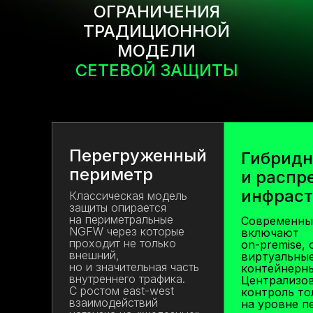
ОГРАНИЧЕНИЯ
ТРАДИЦИОННОЙ
МОДЕЛИ
СЕТЕВОЙ ЗАЩИТЫ
Перегруженный
Гибридн
периметр
и распр
инфраст
Классическая модель
защиты опирается
на периметральные
Современны
NGFW через которые
включают
проходит не только
on-premise, 
внешний,
виртуальны
но и значительная часть
контейнерн
внутреннего трафика.
Централизо
С ростом east-west
контроль то
взаимодействий
на уровне п