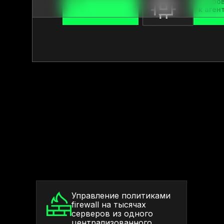
CPU
Требо
к аген
Управление политиками
firewall на тысячах
серверов из одного
централизованного